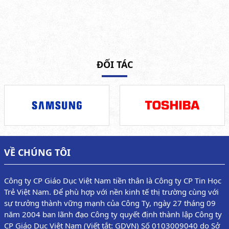
ĐỐI TÁC
VỀ CHÚNG TÔI
Công ty CP Giáo Dục Việt Nam tiền thân là Công ty CP Tin Học
Trẻ Việt Nam. Để phù hợp với nền kinh tế thị trường cùng với
sự trưởng thành vững mạnh của Công Ty, ngày 27 tháng 09
năm 2004 ban lãnh đạo Công ty quyết định thành lập Công ty
CP Giáo Dục Việt Nam (Viết tắt: GDVN) Số 0103009040 do Sở