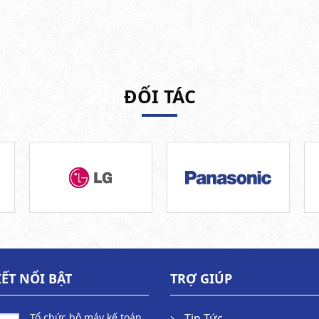
ĐỐI TÁC
IẾT NỔI BẬT
TRỢ GIÚP
Tổ chức bộ máy kế toán
Tin Tức