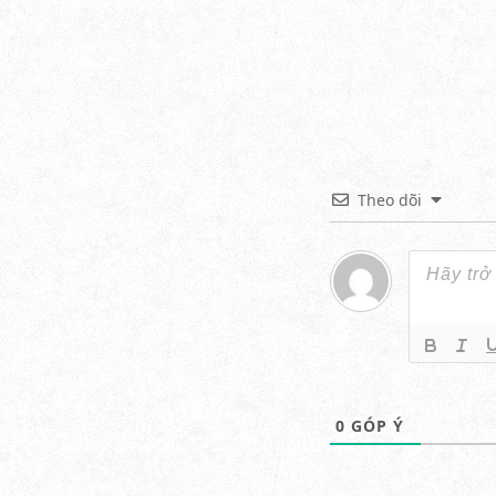
Theo dõi
0
GÓP Ý