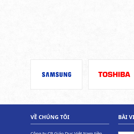
VỀ CHÚNG TÔI
BÀI V
Công ty CP Giáo Dục Việt Nam tiền