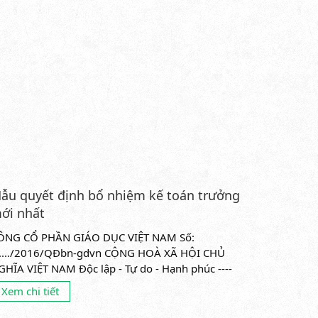
ẫu quyết định bổ nhiệm kế toán trưởng
ới nhất
ÔNG CỔ PHẦN GIÁO DỤC VIỆT NAM Số:
....../2016/QĐbn-gdvn CỘNG HOÀ XÃ HỘI CHỦ
GHĨA VIỆT NAM Độc lập - Tự do - Hạnh phúc ----
o---- Hà Nội, ngày ...... tháng .........
Xem chi tiết