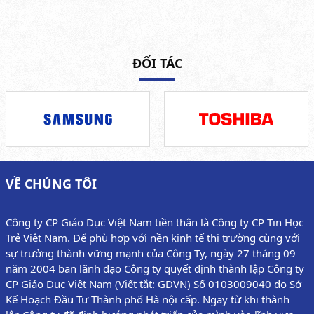
ĐỐI TÁC
VỀ CHÚNG TÔI
Công ty CP Giáo Dục Việt Nam tiền thân là Công ty CP Tin Học
Trẻ Việt Nam. Để phù hợp với nền kinh tế thị trường cùng với
sự trưởng thành vững mạnh của Công Ty, ngày 27 tháng 09
năm 2004 ban lãnh đạo Công ty quyết định thành lập Công ty
CP Giáo Dục Việt Nam (Viết tắt: GDVN) Số 0103009040 do Sở
Kế Hoạch Đầu Tư Thành phố Hà nội cấp. Ngay từ khi thành