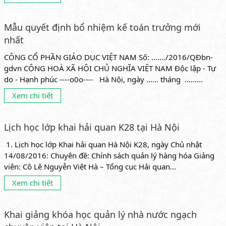
Mẫu quyết định bổ nhiệm kế toán trưởng mới
nhất
CÔNG CỔ PHẦN GIÁO DỤC VIỆT NAM Số: ......./2016/QĐbn-
gdvn CỘNG HOÀ XÃ HỘI CHỦ NGHĨA VIỆT NAM Độc lập - Tự
do - Hạnh phúc ----o0o---- Hà Nội, ngày ...... tháng .........
Xem chi tiết
Lịch học lớp khai hải quan K28 tại Hà Nội
1. Lịch học lớp Khai hải quan Hà Nội K28, ngày Chủ nhật
14/08/2016: Chuyên đề: Chính sách quản lý hàng hóa Giảng
viên: Cô Lê Nguyễn Việt Hà – Tổng cục Hải quan...
Xem chi tiết
Khai giảng khóa học quản lý nhà nước ngạch