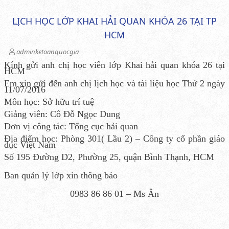
LỊCH HỌC LỚP KHAI HẢI QUAN KHÓA 26 TẠI TP
HCM
adminketoanquocgia
Kính gửi anh chị học viên lớp Khai hải quan khóa 26 tại
HCM
Em xin gửi đến anh chị lịch học và tài liệu học Thứ 2 ngày
11/07/2016
Môn học: Sở hữu trí tuệ
Giảng viên: Cô Đỗ Ngọc Dung
Đơn vị công tác: Tổng cục hải quan
Địa điểm học: Phòng 301( Lầu 2) – Công ty cổ phần giáo
dục Việt Nam
Số 195 Đường D2, Phường 25, quận Bình Thạnh, HCM
Ban quản lý lớp xin thông báo
0983 86 86 01 – Ms Ân