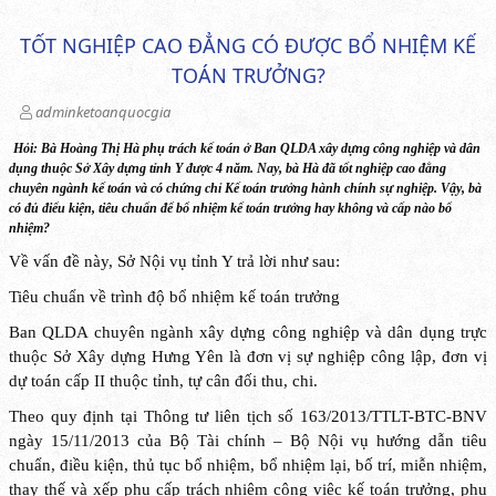
TỐT NGHIỆP CAO ĐẲNG CÓ ĐƯỢC BỔ NHIỆM KẾ
TOÁN TRƯỞNG?
adminketoanquocgia
Hỏi:
Bà Hoàng Thị Hà phụ trách kế toán ở Ban QLDA
xây dựng công nghiệp và dân
dụng thuộc Sở Xây dựng
tỉnh Y
được 4 năm. Nay, bà Hà đã tốt nghiệp cao đẳng
chuyên ngành kế toán và có chứng chỉ Kế toán trưởng
hành chính sự nghiệp
. Vậy, bà
có đủ điểu kiện, tiêu chuẩn để bổ nhiệm kế toán trưởng hay không và cấp nào bổ
nhiệm?
Về vấn đề này, Sở Nội vụ tỉnh Y trả lời như sau:
Tiêu chuẩn về trình độ bổ nhiệm kế toán trưởng
Ban
QLDA
chuyên ngành xây dựng công nghiệp và dân dụng trực
thuộc Sở Xây dựng Hưng Yên là đơn vị sự nghiệp công lập, đơn vị
dự toán cấp II thuộc tỉnh, tự cân đối thu, chi.
Theo quy định tại Thông tư liên tịch số 163/2013/TTLT-BTC-BNV
ngày 15/11/2013 của Bộ Tài chính – Bộ Nội vụ hướng dẫn tiêu
chuẩn, điều kiện, thủ tục bổ nhiệm, bổ nhiệm lại, bố trí, miễn nhiệm,
thay thế và xếp phụ cấp trách nhiệm công việc kế toán trưởng, phụ