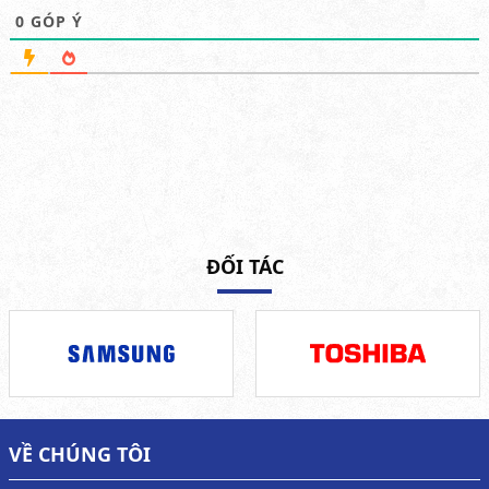
0
GÓP Ý
ĐỐI TÁC
VỀ CHÚNG TÔI