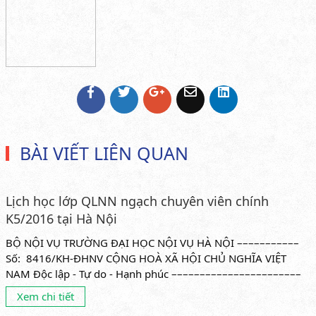
BÀI VIẾT LIÊN QUAN
Lịch học lớp QLNN ngạch chuyên viên chính
K5/2016 tại Hà Nội
BỘ NỘI VỤ TRƯỜNG ĐẠI HỌC NỘI VỤ HÀ NỘI –––––––––––
Số: 8416/KH-ĐHNV CỘNG HOÀ XÃ HỘI CHỦ NGHĨA VIỆT
NAM Độc lập - Tự do - Hạnh phúc –––––––––––––––––––––––
Hà...
Xem chi tiết