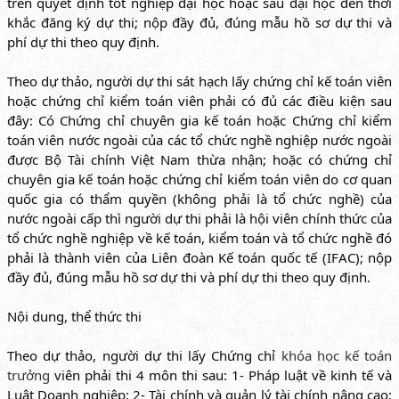
trên quyết định tốt nghiệp đại học hoặc sau đại học đến thời
khắc đăng ký dự thi; nộp đầy đủ, đúng mẫu hồ sơ dự thi và
phí dự thi theo quy định.
Theo dự thảo, người dự thi sát hạch lấy chứng chỉ kế toán viên
hoặc chứng chỉ kiểm toán viên phải có đủ các điều kiện sau
đây: Có Chứng chỉ chuyên gia kế toán hoặc Chứng chỉ kiểm
toán viên nước ngoài của các tổ chức nghề nghiệp nước ngoài
được Bộ Tài chính Việt Nam thừa nhận; hoặc có chứng chỉ
chuyên gia kế toán hoặc chứng chỉ kiểm toán viên do cơ quan
quốc gia có thẩm quyền (không phải là tổ chức nghề) của
nước ngoài cấp thì người dự thi phải là hội viên chính thức của
tổ chức nghề nghiệp về kế toán, kiểm toán và tổ chức nghề đó
phải là thành viên của Liên đoàn Kế toán quốc tế (IFAC); nộp
đầy đủ, đúng mẫu hồ sơ dự thi và phí dự thi theo quy định.
Nội dung, thể thức thi
Theo dự thảo, người dự thi lấy Chứng chỉ
khóa học kế toán
trưởng
viên phải thi 4 môn thi sau: 1- Pháp luật về kinh tế và
Luật Doanh nghiệp; 2- Tài chính và quản lý tài chính nâng cao;