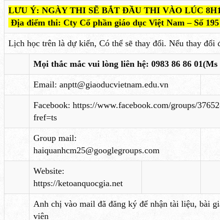
LƯU Ý: NGÀY THI SẼ BẮT ĐẦU THI VÀO LÚC 8H
Địa điểm thi: Cty Cổ phần giáo dục Việt Nam – Số 19
Lịch học trên là dự kiến, Có thể sẽ thay đổi. Nếu thay đổi
Mọi thắc mắc vui lòng liên hệ
:
0983 86 86 01(Ms 
Email:
anptt@giaoducvietnam.edu.vn
Facebook:
https://www.facebook.com/groups/3765
fref=ts
Group mail:
haiquanhcm25@googlegroups.com
Website:
https://ketoanquocgia.net
Anh chị vào mail đã đăng ký để nhận tài liệu, bài g
viên