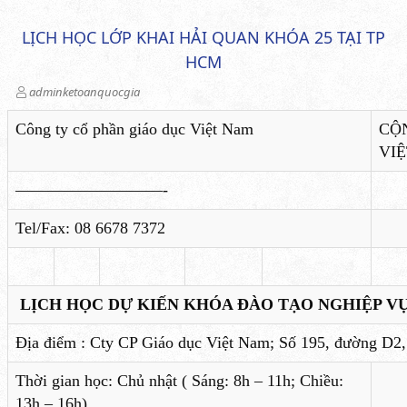
LỊCH HỌC LỚP KHAI HẢI QUAN KHÓA 25 TẠI TP
HCM
adminketoanquocgia
Công ty cổ phần giáo dục Việt Nam
CỘ
VI
—————————-
Tel/Fax: 08 6678 7372
LỊCH HỌC DỰ KIẾN KHÓA ĐÀO TẠO NGHIỆP VỤ
Địa điểm : Cty CP Giáo dục Việt Nam; Số 195, đường D
Thời gian học: Chủ nhật ( Sáng: 8h – 11h; Chiều:
13h – 16h)