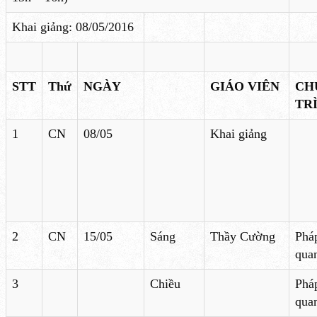
Khai giảng: 08/05/2016
STT
Thứ
NGÀY
GIÁO VIÊN
CH
TR
1
CN
08/05
Khai giảng
2
CN
15/05
Sáng
Thầy Cường
Pháp
qua
3
Chiều
Pháp
qua