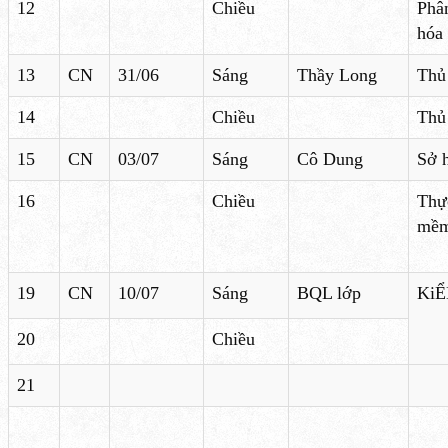
12
Chiều
Phân
hóa
13
CN
31/06
Sáng
Thầy Long
Thủ 
14
Chiều
Thủ 
15
CN
03/07
Sáng
Cô Dung
Sở h
16
Chiều
Thự
mề
19
CN
10/07
Sáng
BQL lớp
Ki
20
Chiều
21