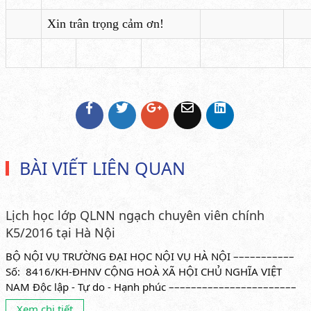
Xin trân trọng cảm ơn!
BÀI VIẾT LIÊN QUAN
Lịch học lớp QLNN ngạch chuyên viên chính
K5/2016 tại Hà Nội
BỘ NỘI VỤ TRƯỜNG ĐẠI HỌC NỘI VỤ HÀ NỘI –––––––––––
Số: 8416/KH-ĐHNV CỘNG HOÀ XÃ HỘI CHỦ NGHĨA VIỆT
NAM Độc lập - Tự do - Hạnh phúc –––––––––––––––––––––––
Hà...
Xem chi tiết