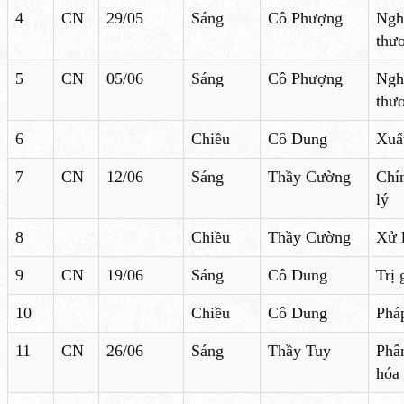
4
CN
29/05
Sáng
Cô Phượng
Ngh
thư
5
CN
05/06
Sáng
Cô Phượng
Ngh
thư
6
Chiều
Cô Dung
Xuấ
7
CN
12/06
Sáng
Thầy Cường
Chí
lý
8
Chiều
Thầy Cường
Xử 
9
CN
19/06
Sáng
Cô Dung
Trị 
10
Chiều
Cô Dung
Pháp
11
CN
26/06
Sáng
Thầy Tuy
Phân
hóa