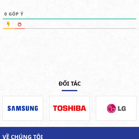
0
GÓP Ý
ĐỐI TÁC
VỀ CHÚNG TÔI