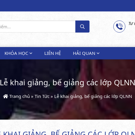
Tư 
KHÓA HỌC
LIÊN HỆ
HẢI QUAN
Lễ khai giảng, bế giảng các lớp QLN
Trang chủ
»
Tin Tức
»
Lễ khai giảng, bế giảng các lớp QLNN
Ễ KHAI GIẢNG, BẾ GIẢNG CÁC LỚP QL