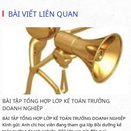
BÀI VIẾT LIÊN QUAN
BÀI TẬP TỔNG HỢP LỚP KẾ TOÁN TRƯỞNG
DOANH NGHIỆP
BÀI TẬP TỔNG HỢP LỚP KẾ TOÁN TRƯỞNG DOANH NGHIỆP
Kính gửi: Anh chị học viên đang tham gia lớp Bồi dưỡng kế
toán trưởng doanh nghiệp BTC lớp xin gửi đến quý...