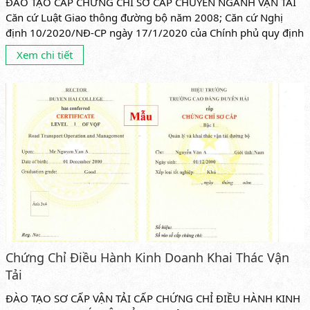
ĐÀO TẠO CẤP CHỨNG CHỈ SƠ CẤP CHUYÊN NGÀNH VẬN TẢI
Căn cứ Luật Giao thông đường bộ năm 2008; Căn cứ Nghị
định 10/2020/NĐ-CP ngày 17/1/2020 của Chính phủ quy định
về kinh...
Xem chi tiết
Chứng Chỉ Điều Hành Kinh Doanh Khai Thác Vận
Tải
ĐÀO TẠO SƠ CẤP VẬN TẢI CẤP CHỨNG CHỈ ĐIỀU HÀNH KINH