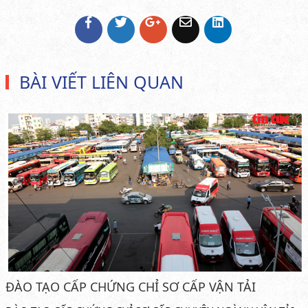
BÀI VIẾT LIÊN QUAN
ĐÀO TẠO CẤP CHỨNG CHỈ SƠ CẤP VẬN TẢI