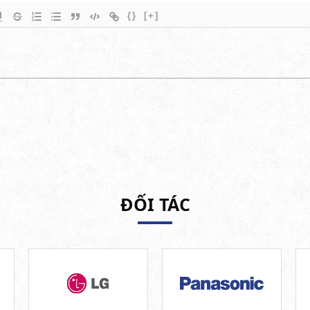
{}
[+]
ĐỐI TÁC