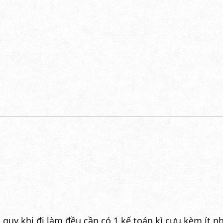
:
quy khi đi làm đều cần có 1 kế toán kì cựu kèm ít n