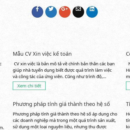
Mẫu CV Xin việc kế toán
C
c
CV xin việc là bản mô tả về chính bản thân các bạn
N
n
giúp nhà tuyển dụng biết được quá trình làm việc
H
và công tác của ứng viên. Cũng như trình độ,...
m
n
Xem chi tiết
Phương pháp tính giá thành theo hệ số
T
Phương pháp tính giá thành theo hệ số áp dụng cho
H
các doanh nghiệp mà trong một quá trình sản xuất,
t
sử dụng một loại nguyên liệu, nhưng thu được
k
m.