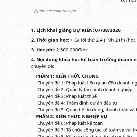
adminketoanquocgia
1. Lịch khai giảng DỰ KIẾN: 07/08/2026
2.
Thời gian học:
+ Ca tối thứ 2,4 (19h-21h) (học
3. Học phí:
2.500.000đ/hv
4. Nội dung khóa học kế toán trưởng doanh 
chuyên đề:
PHẦN 1: KIẾN THỨC CHUNG
Chuyên đề 1: Pháp luật liên quan đến doanh n
Chuyên đề 2: Quản lý tài chính doanh nghiệp
Chuyên đề 3: Pháp luật thuế
Chuyên đề 4: Thẩm định dự án đầu tư
Chuyên đề 5: Quan hệ tín dụng, thanh toán và bả
PHẦN 2: KIẾN THỨC NGHIỆP VỤ
Chuyên đề 6: Pháp luật kế toán
Chuyên đề 7: Tổ chức công tác kế toán và vai tr
Chuyên đề 8: Kế toán tài chính doanh nghiệp