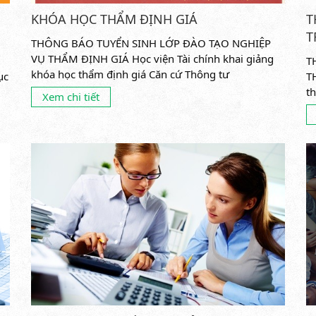
KHÓA HỌC THẨM ĐỊNH GIÁ
T
T
THÔNG BÁO TUYỂN SINH LỚP ĐÀO TẠO NGHIỆP
VỤ THẨM ĐỊNH GIÁ Học viện Tài chính khai giảng
T
khóa học thẩm định giá Căn cứ Thông tư
ục
T
46/2014/TTĐ ngày 16/4/2014 của Bộ Tài...
t
Xem chi tiết
to