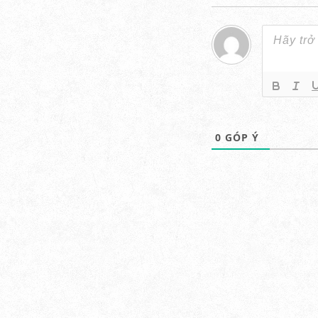
0
GÓP Ý