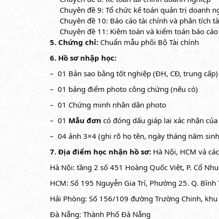
Chuyên đề 9: Tổ chức kế toán quản trị doanh n
Chuyên đề 10: Báo cáo tài chính và phân tích tà
Chuyên đề 11: Kiêm toán và kiểm toán báo cáo 
5. Chứng chỉ:
Chuẩn mẫu phôi Bộ Tài chính
6. Hồ sơ nhập học:
– 01 Bản sao bằng tốt nghiệp (ĐH, CĐ, trung cấp
– 01 bảng điểm photo công chứng (nếu có)
– 01 Chứng minh nhân dân photo
– 01
Mẫu đơn
có đóng dấu giáp lai xác nhận của
– 04 ảnh 3×4 (ghi rõ họ tên, ngày tháng năm sinh
7. Địa điểm học nhận hồ sơ:
Hà Nội, HCM và các 
Hà Nội: tầng 2 số 451 Hoàng Quốc Việt, P. Cổ Nhu
HCM: Số 195 Nguyễn Gia Trí, Phường 25. Q. Bình 
Hải Phòng: Số 156/109 đường Trường Chinh, khu 
Đà Nẵng: Thành Phố Đà Nẵng