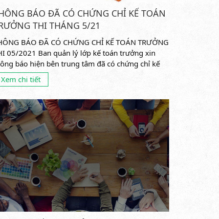
HÔNG BÁO ĐÃ CÓ CHỨNG CHỈ KẾ TOÁN
RƯỞNG THI THÁNG 5/21
HÔNG BÁO ĐÃ CÓ CHỨNG CHỈ KẾ TOÁN TRƯỞNG
HI 05/2021 Ban quản lý lớp kế toán trưởng xin
hông báo hiện bên trung tâm đã có chứng chỉ kế
án trưởng thi...
Xem chi tiết