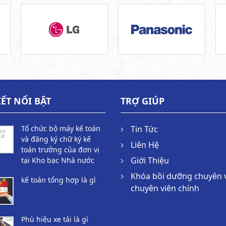
IẾT NỔI BẬT
TRỢ GIÚP
Tổ chức bộ máy kế toán
Tin Tức
và đăng ký chữ ký kế
Liên Hệ
toán trưởng của đơn vị
Giới Thiệu
tại Kho bạc Nhà nước
Khóa bồi dưỡng chuyên 
kế toán tổng hợp là gì
chuyên viên chính
Phù hiệu xe tải là gì