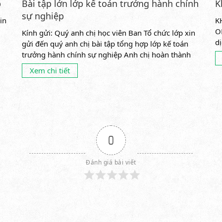
p
Bài tập lớn lớp kế toán trưởng hành chính
K
sự nghiệp
in
K
O
Kính gửi: Quý anh chị học viên Ban Tổ chức lớp xin
d
gửi đến quý anh chị bài tập tổng hợp lớp kế toán
ch
trưởng hành chính sự nghiệp Anh chị hoàn thành
bài...
Xem chi tiết
0
Đánh giá bài viết